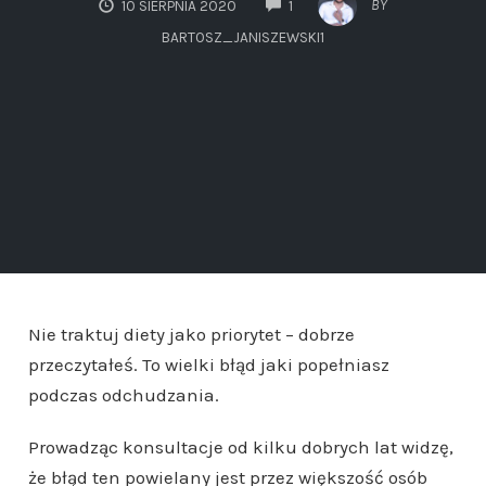
BY
10 SIERPNIA 2020
1
BARTOSZ_JANISZEWSKI1
Nie traktuj diety jako priorytet – dobrze
przeczytałeś. To wielki błąd jaki popełniasz
podczas odchudzania.
Prowadząc konsultacje od kilku dobrych lat widzę,
że błąd ten powielany jest przez większość osób