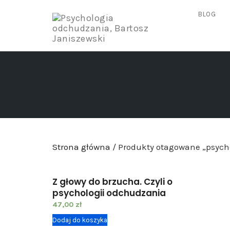
BLOG
Skip
to
content
Strona główna
/ Produkty otagowane „psych
Z głowy do brzucha. Czyli o
psychologii odchudzania
47,00
zł
Dodaj do koszyka