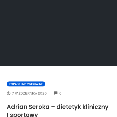
PORADY INDYWIDUALNE
COMMENTS
7 PAŹDZIERNIKA 2020
0
Adrian Seroka – dietetyk kliniczny
I sportowy